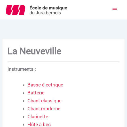
Aller
au
Mai
contenu
Men
La Neuveville
Instruments :
Basse électrique
Batterie
Chant classique
Chant moderne
Clarinette
Flûte à bec