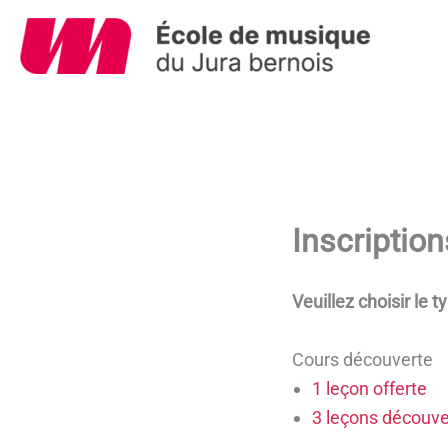
Aller
au
contenu
Inscription
Veuillez choisir le t
Cours découverte
1 leçon offerte
3 leçons découve