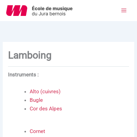
Aller
au
Mai
contenu
Men
Lamboing
Instruments :
Alto (cuivres)
Bugle
Cor des Alpes
Cornet