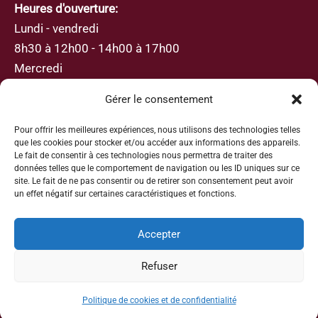
Heures d'ouverture:
Lundi - vendredi
8h30 à 12h00 - 14h00 à 17h00
Mercredi
8h30 à 12h00
Gérer le consentement
Pour offrir les meilleures expériences, nous utilisons des technologies telles
que les cookies pour stocker et/ou accéder aux informations des appareils.
Le fait de consentir à ces technologies nous permettra de traiter des
données telles que le comportement de navigation ou les ID uniques sur ce
S’abonner
site. Le fait de ne pas consentir ou de retirer son consentement peut avoir
un effet négatif sur certaines caractéristiques et fonctions.
Inscrivez-vous avec votre adresse e-mail afin de
recevoir les actualités et les mises à jour
Accepter
Refuser
Politique de cookies et de confidentialité