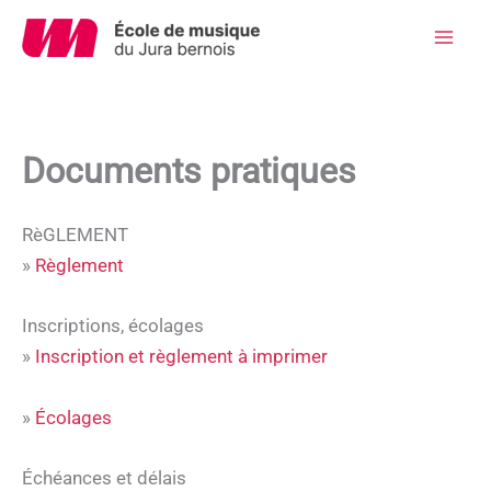
Aller
au
Mai
contenu
Men
Documents pratiques
RèGLEMENT
»
Règlement
Inscriptions, écolages
»
Inscription et règlement à imprimer
»
Écolages
Échéances et délais