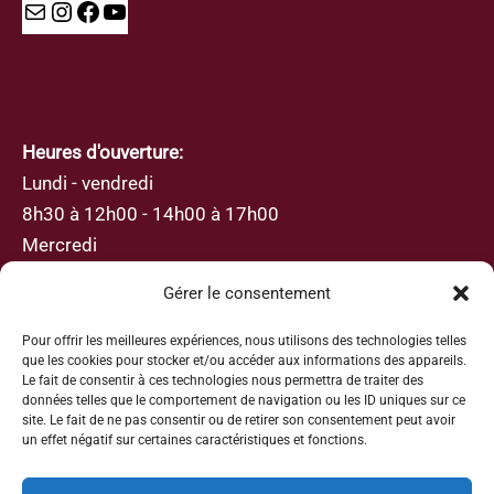
Mail
Instagram
Facebook
YouTube
Heures d'ouverture:
Lundi - vendredi
8h30 à 12h00 - 14h00 à 17h00
Mercredi
8h30 à 12h00
Gérer le consentement
Pour offrir les meilleures expériences, nous utilisons des technologies telles
que les cookies pour stocker et/ou accéder aux informations des appareils.
Le fait de consentir à ces technologies nous permettra de traiter des
données telles que le comportement de navigation ou les ID uniques sur ce
S’abonner
site. Le fait de ne pas consentir ou de retirer son consentement peut avoir
un effet négatif sur certaines caractéristiques et fonctions.
Inscrivez-vous avec votre adresse e-mail afin de
recevoir les actualités et les mises à jour