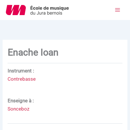
Aller
au
Mai
contenu
Men
Enache Ioan
Instrument :
Contrebasse
Enseigne à
:
Sonceboz