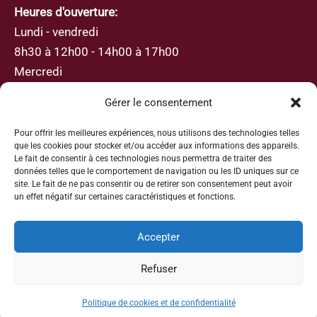
Heures d'ouverture:
Lundi - vendredi
8h30 à 12h00 - 14h00 à 17h00
Mercredi
8h30 à 12h00
Gérer le consentement
Pour offrir les meilleures expériences, nous utilisons des technologies telles
que les cookies pour stocker et/ou accéder aux informations des appareils.
Le fait de consentir à ces technologies nous permettra de traiter des
données telles que le comportement de navigation ou les ID uniques sur ce
S’abonner
site. Le fait de ne pas consentir ou de retirer son consentement peut avoir
un effet négatif sur certaines caractéristiques et fonctions.
Inscrivez-vous avec votre adresse e-mail afin de
recevoir les actualités et les mises à jour
Accepter
Refuser
Politique de cookies et de confidentialité