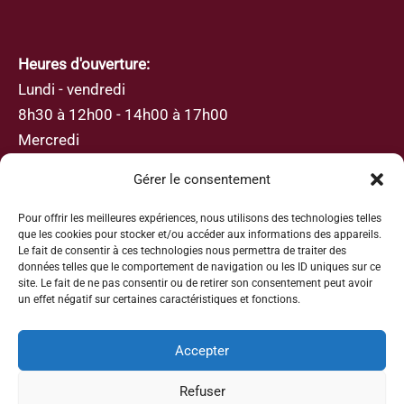
Heures d'ouverture:
Lundi - vendredi
8h30 à 12h00 - 14h00 à 17h00
Mercredi
8h30 à 12h00
Gérer le consentement
Pour offrir les meilleures expériences, nous utilisons des technologies telles
que les cookies pour stocker et/ou accéder aux informations des appareils.
Le fait de consentir à ces technologies nous permettra de traiter des
données telles que le comportement de navigation ou les ID uniques sur ce
S’abonner
site. Le fait de ne pas consentir ou de retirer son consentement peut avoir
un effet négatif sur certaines caractéristiques et fonctions.
Inscrivez-vous avec votre adresse e-mail afin de
recevoir les actualités et les mises à jour
Accepter
Refuser