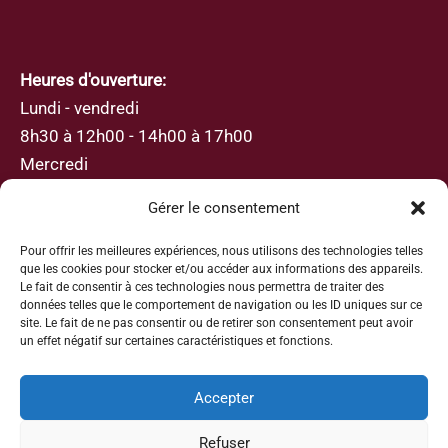
Heures d'ouverture:
Lundi - vendredi
8h30 à 12h00 - 14h00 à 17h00
Mercredi
8h30 à 12h00
Gérer le consentement
Pour offrir les meilleures expériences, nous utilisons des technologies telles
que les cookies pour stocker et/ou accéder aux informations des appareils.
Le fait de consentir à ces technologies nous permettra de traiter des
données telles que le comportement de navigation ou les ID uniques sur ce
S’abonner
site. Le fait de ne pas consentir ou de retirer son consentement peut avoir
un effet négatif sur certaines caractéristiques et fonctions.
Inscrivez-vous avec votre adresse e-mail afin de
recevoir les actualités et les mises à jour
Accepter
Refuser