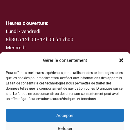
Heures d'ouverture:
Lundi - vendredi
8h30 à 12h00 - 14h00 à 17h00
Mercredi
8h30 à 12h00
Gérer le consentement
Pour offrir les meilleures expériences, nous utilisons des technologies telles
que les cookies pour stocker et/ou accéder aux informations des appareils.
Le fait de consentir à ces technologies nous permettra de traiter des
données telles que le comportement de navigation ou les ID uniques sur ce
S’abonner
site. Le fait de ne pas consentir ou de retirer son consentement peut avoir
un effet négatif sur certaines caractéristiques et fonctions.
Inscrivez-vous avec votre adresse e-mail afin de
recevoir les actualités et les mises à jour
Accepter
Refuser