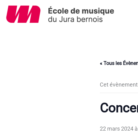
Aller
au
contenu
« Tous les Évène
Cet évènement 
Concer
22 mars 2024 à